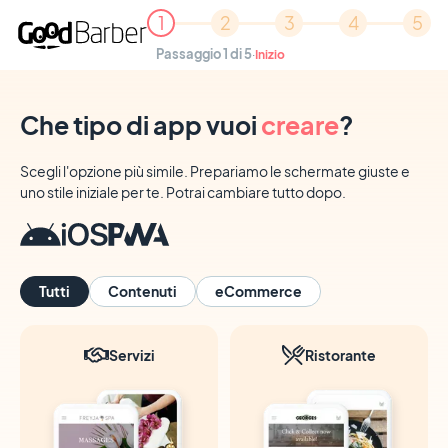
1
2
3
4
5
Passaggio 1 di 5
·
Inizio
Che tipo di app vuoi
creare
?
Scegli l'opzione più simile. Prepariamo le schermate giuste e
uno stile iniziale per te. Potrai cambiare tutto dopo.
Tutti
Contenuti
eCommerce
Servizi
Ristorante