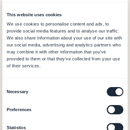
Contenuto di base
Organizzare il tuo contenuto
This website uses cookies
Gestire e pubblicare articoli
Creare sezioni utili
We use cookies to personalise content and ads, to
provide social media features and to analyse our traffic.
We also share information about your use of our site with
Formati dei contenuti
our social media, advertising and analytics partners who
Mostrare i punti vendita su una mappa
may combine it with other information that you’ve
Aggiungere video e trasmissioni in diretta
provided to them or that they’ve collected from your use
Gestire l'agenda e gli eventi
of their services.
Trasmettere musica e podcast
Aggiungere gallerie fotografiche
Creare e gestire moduli
Consent
Necessary
Selection
Gestione del catalogo
Gestire le immagini e i media dei prodotti
Gestire l'inventario e lo stock
Preferences
Importare ed esportare prodotti via CSV
Statistics