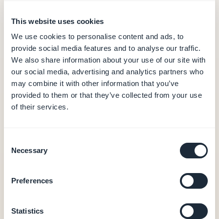
Personalizzare la navigazione, la Home e l'header
Sezione menu, categoria e filtro
This website uses cookies
Creare sezioni utili
We use cookies to personalise content and ads, to
provide social media features and to analyse our traffic.
Gestione dei contenuti
We also share information about your use of our site with
Organizzare il tuo contenuto
our social media, advertising and analytics partners who
Gestire e pubblicare articoli
may combine it with other information that you’ve
Aggiungere gallerie fotografiche
provided to them or that they’ve collected from your use
of their services.
Sezioni multimediali
Aggiungere video e trasmissioni in diretta
Aggiungere mappe e punti di interesse
Consent
Gestire l'agenda e gli eventi
Necessary
Selection
Pubblicazione dell'app
Preferences
Pubblicare la tua App iOS in Solo
Pubblicare la tua App Android in Solo
Statistics
Configurare gli account sviluppatore (Apple e