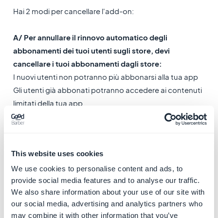
Hai 2 modi per cancellare l'add-on:
A/ Per annullare il rinnovo automatico degli
abbonamenti dei tuoi utenti sugli store, devi
cancellare i tuoi abbonamenti dagli store:
I nuovi utenti non potranno più abbonarsi alla tua app
Gli utenti già abbonati potranno accedere ai contenuti
limitati della tua app
- Apri un ticket per il team di supporto chiedendo di
disattivare tutti gli abbonamenti dagli store.
This website uses cookies
- Aspetta che l'abbonamento dei tuoi ultimi utenti sia
scaduto per eliminare l'estensione dal tuo back office
We use cookies to personalise content and ads, to
provide social media features and to analyse our traffic.
come spiegato sopra.
We also share information about your use of our site with
Tutti i dati e le funzioni relative all'estensione
our social media, advertising and analytics partners who
Abbonamenti saranno rimossi.
may combine it with other information that you’ve