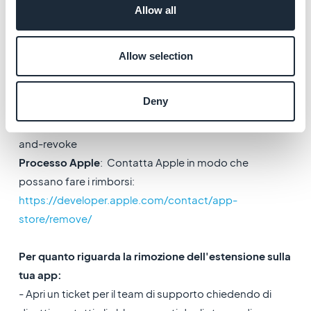
Allow all
dell'abbonamento per cui hanno pagato.
Questo viene gestito direttamente dagli store:
Processo Google
:
Allow selection
https://support.google.com/googleplay/android-
developer/answer/2741495#zippy=%2Crefund-
Deny
subscriptions-including-refund-and-
revoke
%2Crefund-subscriptions-including-refund-
and-revoke
Processo Apple
: Contatta Apple in modo che
possano fare i rimborsi:
https://developer.apple.com/contact/app-
store/remove/
Per quanto riguarda la rimozione dell'estensione
sulla
tua app:
- Apri un ticket per il team di supporto chiedendo di