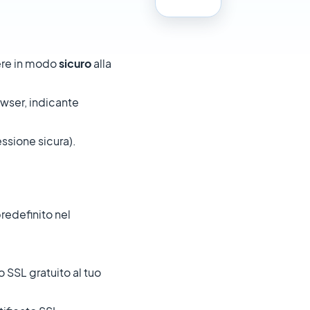
dere in modo
sicuro
alla
owser, indicante
ssione sicura).
predefinito nel
 SSL gratuito al tuo