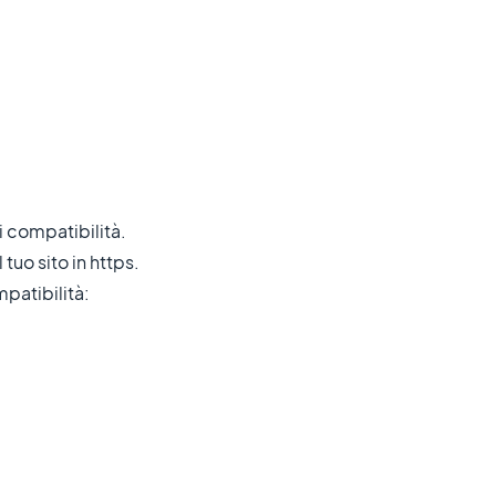
i compatibilità.
uo sito in https.
patibilità: