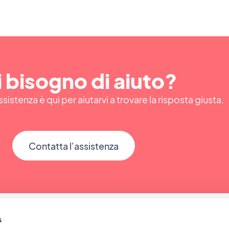
 bisogno di aiuto?
ssistenza è qui per aiutarvi a trovare la risposta giusta.
Contatta l'assistenza
s