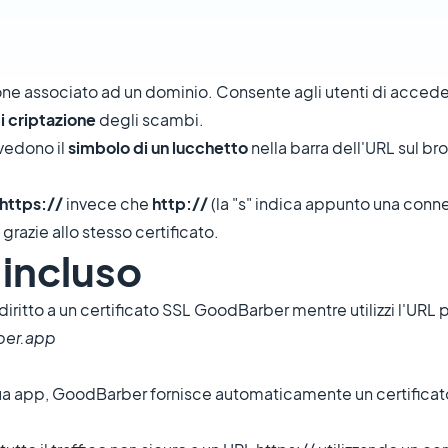
ione associato ad un dominio. Consente agli utenti di acce
i criptazione
degli scambi.
 vedono il
simbolo di un lucchetto
nella barra dell'URL sul br
https://
invece che
http://
(la "s" indica appunto una conne
grazie allo stesso certificato.
 incluso
 diritto a un certificato SSL GoodBarber mentre utilizzi l'URL 
ber.app
 tua app, GoodBarber fornisce automaticamente un certificato