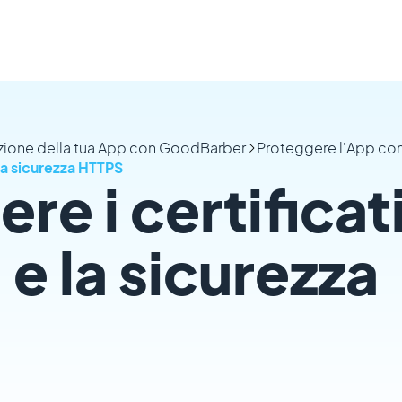
azione della tua App con GoodBarber
Proteggere l'App con
la sicurezza HTTPS
e i certificat
e la sicurezza