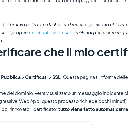
to il traffico non sicuro a un URL https:// utilizzando un cer
di dominio nella loro dashboard reseller, possono utilizzare
are il proprio
certificato wildcard
da Gandi per essere in g
o.
ificare che il mio certi
u
Pubblica > Certificati > SSL
. Questa pagina ti informa dell
me del dominio, verrà visualizzato un messaggio indicante ch
Progressive Web App (questo processo richiede pochi minuti).
oi rinnovato il certificato:
tutto viene fatto automaticamen