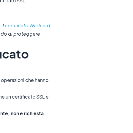
tificato SSL.
 il
certificato Wildcard
rado di proteggere
ficato
e operazioni che hanno
e un certificato SSL è
te, non è richiesta