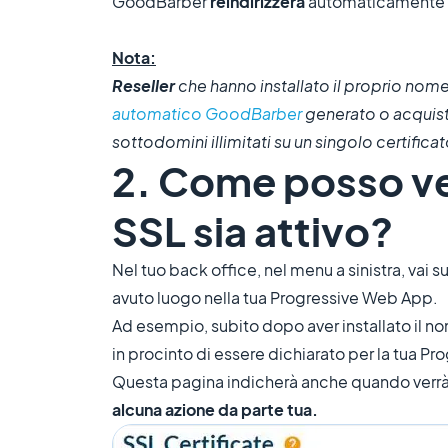
GoodBarber
reindirizzerà
automaticamente tut
Nota:
Reseller
che hanno installato il proprio nome 
automatico GoodBarber
generato o acquist
sottodomini illimitati su un singolo certificat
2. Come posso ver
SSL sia attivo?
Nel tuo back office, nel menu a sinistra, vai s
avuto luogo nella tua Progressive Web App.
Ad esempio, subito dopo aver installato il no
in procinto di essere dichiarato per la tua 
Questa pagina indicherà anche quando verrà p
alcuna azione da parte tua.