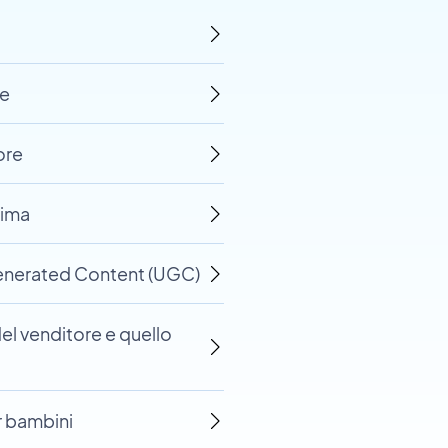
re
ore
nima
-Generated Content (UGC)
del venditore e quello
r bambini