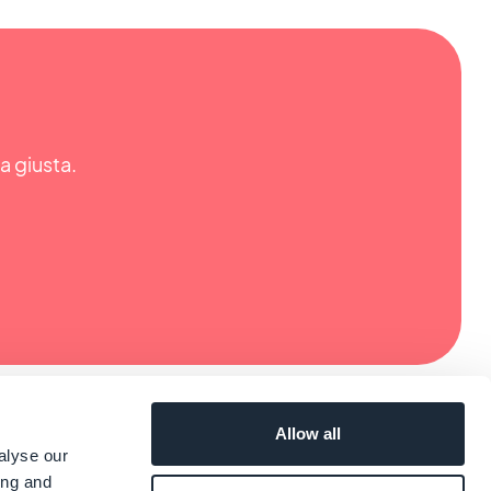
ta giusta.
Allow all
alyse our
ing and