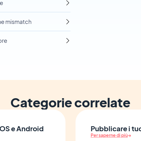
re
ame mismatch
ore
Categorie correlate
 iOS e Android
Pubblicare i tuo
Per saperne di più
→