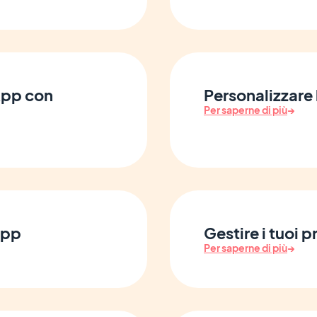
 App con
Personalizzare 
Per saperne di più
→
App
Gestire i tuoi p
Per saperne di più
→