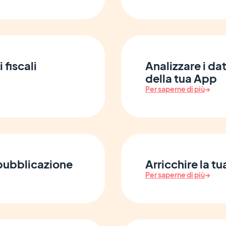
 fiscali
Analizzare i dat
della tua App
Per saperne di più
→
 pubblicazione
Arricchire la t
Per saperne di più
→