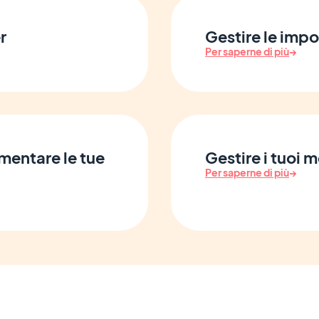
r
Gestire le impo
Per saperne di più
→
mentare le tue
Gestire i tuoi
Per saperne di più
→