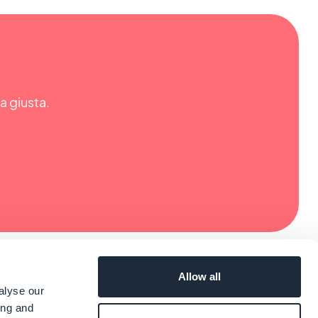
ta giusta.
Allow all
alyse our
ing and