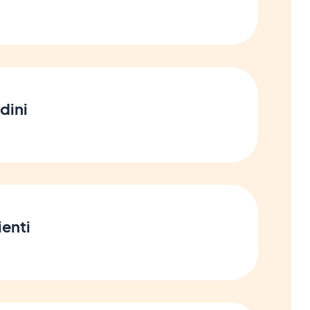
rdini
ienti