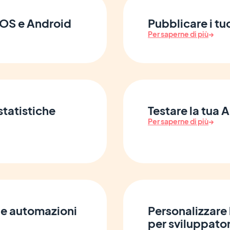
 iOS e Android
Pubblicare i tuo
Per saperne di più
→
 statistiche
Testare la tua 
Per saperne di più
→
 le automazioni
Personalizzare 
per sviluppator