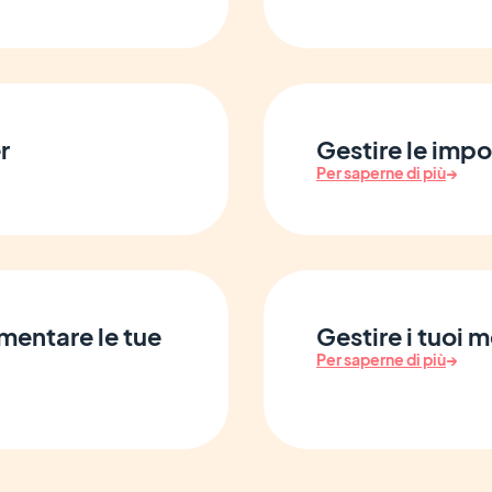
r
Gestire le impo
Per saperne di più
→
mentare le tue
Gestire i tuoi
Per saperne di più
→