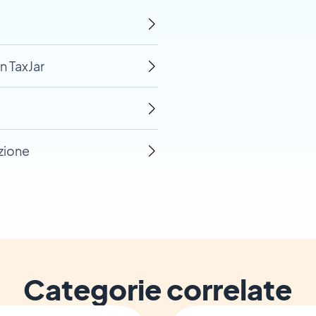
n TaxJar
izione
Categorie correlate