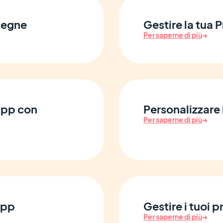
nsegne
Gestire la tua
Per saperne di più
→
 App con
Personalizzare 
Per saperne di più
→
App
Gestire i tuoi p
Per saperne di più
→