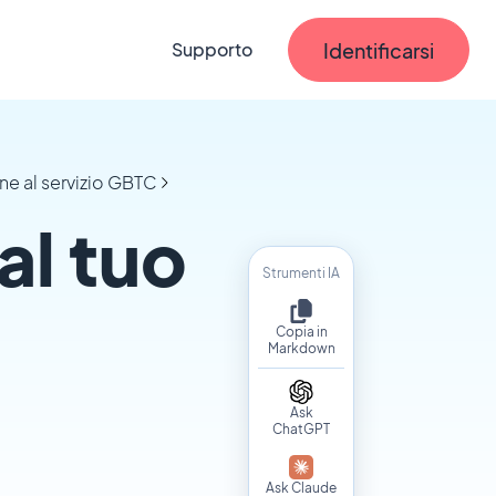
Identificarsi
Supporto
ne al servizio GBTC
l tuo
Strumenti IA
Copia in
Markdown
Ask
ChatGPT
Ask Claude