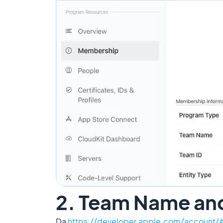
2. Team Name an
Da
https://developer.apple.com/account