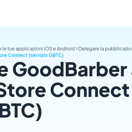
 le tue applicazioni iOS e Android
Delegare la pubblicazio
ore Connect (servizio GBTC)
e GoodBarber a
Store Connect
GBTC)