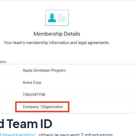
d Team ID
/#/membership/
, ottieni le seguenti 2 informazioni: