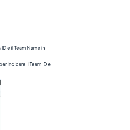
 ID e il Team Name in
er indicare il Team ID e