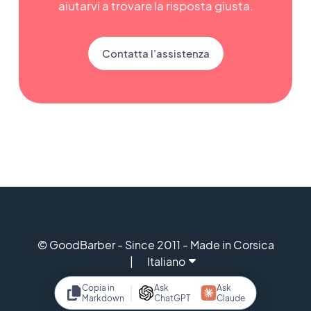
aiutarvi a trovare la risposta giusta.
Contatta l'assistenza
© GoodBarber - Since 2011 - Made in Corsica
Italiano
Copia in
Ask
Ask
Markdown
ChatGPT
Claude