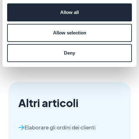
un'attività più urgente.
Allow all
Puoi inviargli una notifica recupero dell'ordine, in modo
che possano finalizzarlo.
Allow selection
L'estensione "Abandoned Order" è disponibile
Deny
nell'Extension Store.
Altri articoli
Elaborare gli ordini dei clienti