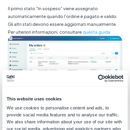
Il primo stato "In sospeso" viene assegnato
automaticamente quando l'ordine è pagato e valido.
Gli altri stati devono essere aggiornati manualmente.
Per ulteriori informazioni, consultare
questa guida
This website uses cookies
3. Carrello permanente
We use cookies to personalise content and ads, to
provide social media features and to analyse our traffic.
Uno dei vantaggi della tua app per lo shopping è che il
We also share information about your use of our site with
carrello è permanente. I tuoi clienti possono
our social media, advertising and analytics partners who