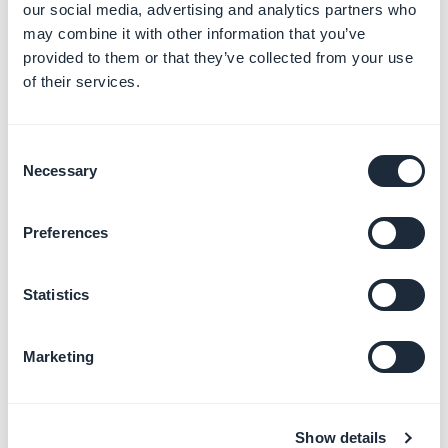
Solo
our social media, advertising and analytics partners who
Per saperne di più
→
may combine it with other information that you’ve
provided to them or that they’ve collected from your use
of their services.
Pubblicare la tua App
Android in Solo
Consent
Per saperne di più
→
Necessary
Selection
Preferences
Delegare la pubblicazione al
servizio GBTC
Statistics
Per saperne di più
→
Marketing
Configurare gli account
sviluppatore (Apple e
Show details