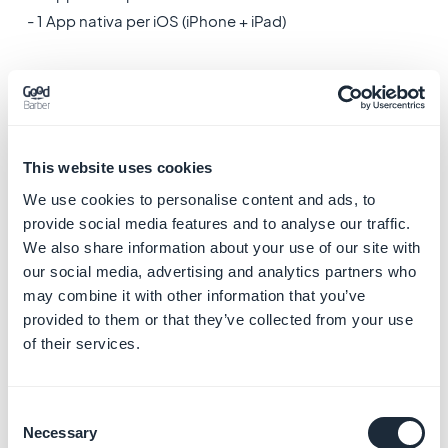
- 1 App nativa per iOS (iPhone + iPad)
Questo vale sia che venga sottoscritto un
abbonamento mensile sia annuale.
2. Come creare una
nuova app?
This website uses cookies
We use cookies to personalise content and ads, to
Per creare una nuova app, bisogna sottoscrivere un
provide social media features and to analyse our traffic.
nuovo abbonamento.
We also share information about your use of our site with
our social media, advertising and analytics partners who
Per farlo, vai al portale GoodBarber e crea la tua nuova
may combine it with other information that you’ve
provided to them or that they’ve collected from your use
app
https://it.goodbarber.com
of their services.
Puoi utilizzare tranquillamente lo stesso Account ID e la
stessa password per creare una nuova app.
Consent
Necessary
Selection