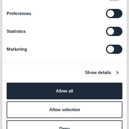
Preferences
Altri articoli
Statistics
Marketing
Avviare il periodo di prova gratuito di
30 giorni con GoodBarber
Show details
Comprendere le tariffe e i piani di
abbonamento delle estensioni
Allow all
Gestire i dettagli di fatturazione, i
pagamenti e le fatture
Allow selection
Modificare il proprio piano o periodo di
abbonamento
Deny