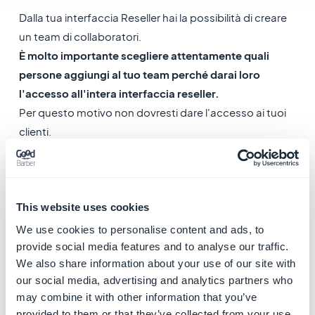
Dalla tua interfaccia Reseller hai la possibilità di creare
un team di collaboratori.
È molto importante scegliere attentamente quali
persone aggiungi al tuo team perché darai loro
l'accesso all'intera interfaccia reseller.
Per questo motivo non dovresti dare l'accesso ai tuoi
clienti.
Dare al collaboratore l'accesso:
1. Vai al menu
Impostazioni
>
Il tuo team
2. Invita qualcuno a unirsi al tuo team inserendo il suo
This website uses cookies
account ID*.
We use cookies to personalise content and ads, to
*Se non hanno un account ID, inserisci il loro indirizzo e-
provide social media features and to analyse our traffic.
We also share information about your use of our site with
mail.
our social media, advertising and analytics partners who
Un' e-mail di invito verrà inviata a questo indirizzo e-
may combine it with other information that you’ve
mail, in modo che possano connettersi all'interfaccia
provided to them or that they’ve collected from your use