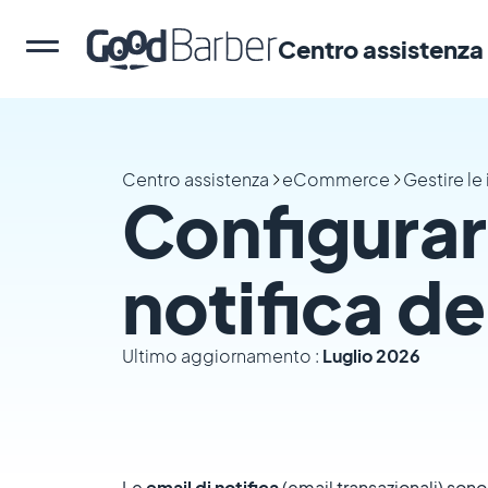
Centro assistenza
Centro assistenza
eCommerce
Gestire le
Configurar
notifica d
Ultimo aggiornamento :
Luglio 2026
Le
email di notifica
(email transazionali) sono