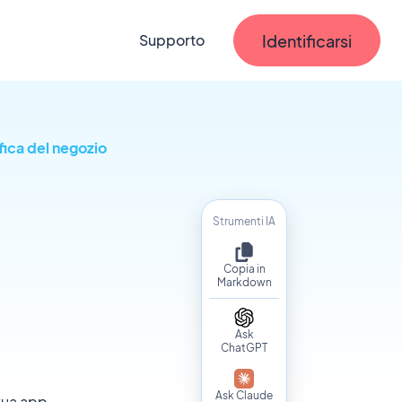
Identificarsi
Supporto
fica del negozio
Strumenti IA
Copia in
Markdown
Ask
ChatGPT
Ask Claude
tua app.