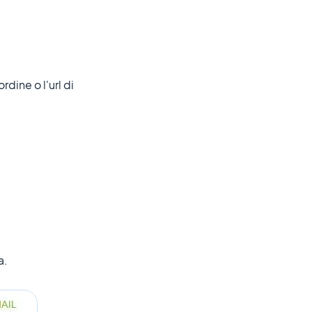
rdine o l'url di
a.