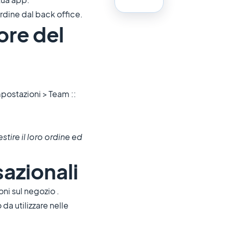
ordine dal back office.
tore del
mpostazioni > Team ::
stire il loro ordine ed
sazionali
ni sul negozio .
da utilizzare nelle