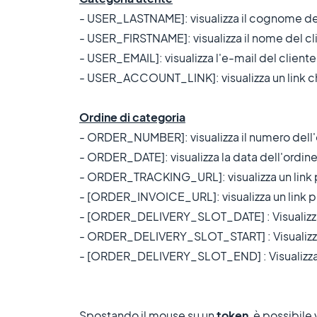
- USER_LASTNAME]: visualizza il cognome del
- USER_FIRSTNAME]: visualizza il nome del cl
- USER_EMAIL]: visualizza l'e-mail del cliente
- USER_ACCOUNT_LINK]: visualizza un link che
Ordine di categoria
- ORDER_NUMBER]: visualizza il numero dell'
- ORDER_DATE]: visualizza la data dell'ordine
- ORDER_TRACKING_URL]: visualizza un link p
- [ORDER_INVOICE_URL]: visualizza un link per
- [ORDER_DELIVERY_SLOT_DATE] : Visualizza l
- ORDER_DELIVERY_SLOT_START] : Visualizza l'o
- [ORDER_DELIVERY_SLOT_END] : Visualizza l'o
Spostando il mouse su un
token
, è possibile