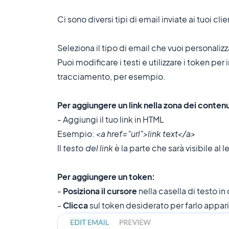
Ci sono diversi tipi di email inviate ai tuoi c
Seleziona il tipo di email che vuoi personalizz
Puoi modificare i testi e utilizzare i token per
tracciamento, per esempio.
Per aggiungere un link nella zona dei contenu
- Aggiungi il tuo link in HTML
Esempio:
<a href="url">link text</a>
Il
testo del link
è la parte che sarà visibile al le
Per aggiungere un token:
-
Posiziona il cursore
nella casella di testo in
-
Clicca
sul token desiderato per farlo apparir