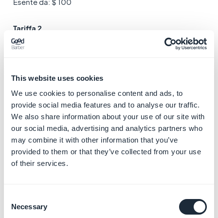
Esente da: $ 100
Tariffa 2
Nome: espresso
Consegna prevista: da 1 a 2 giorni
Ordine minimo: $ 0
This website uses cookies
Ordine massimo: illimitato
Aliquota IVA inc .: $ 25
We use cookies to personalise content and ads, to
provide social media features and to analyse our traffic.
Esente da: $ 100
We also share information about your use of our site with
our social media, advertising and analytics partners who
Durante il checkout, tutti i miei clienti vedranno la tariffa
may combine it with other information that you’ve
1 e la tariffa 2 se si trovano nella zona di spedizione a cui
provided to them or that they’ve collected from your use
si applicano queste tariffe.
of their services.
3. Spese di spedizione
basate sul peso
Consent
Necessary
Selection
Le spese di spedizione in base al peso richiedono le