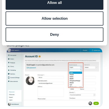
Allow all
brasiliano, olandese, catalano, turco, giapponese,
italiano, arabo, finlandese, svedese, norvegese e
danese).
Allow selection
Come per la lingua dell'app,
i testi personalizzati non
Deny
vengono tradotti in automatico
(ad esempio, i titoli
delle pagine).