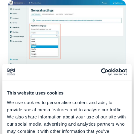
2. Scegli la lingua del
back office
This website uses cookies
We use cookies to personalise content and ads, to
La lingua del back office (o di gestione dell'interfaccia)
provide social media features and to analyse our traffic.
non è connessa alla lingua dell'app, ogni membro del
We also share information about your use of our site with
team può impostare una lingua diversa.
our social media, advertising and analytics partners who
may combine it with other information that you’ve