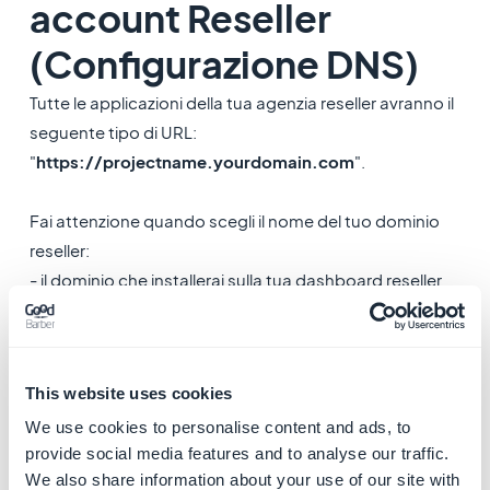
account Reseller
(Configurazione DNS)
Tutte le applicazioni della tua agenzia reseller avranno il
seguente tipo di URL:
"
https://projectname.yourdomain.com
".
Fai attenzione quando scegli il nome del tuo dominio
reseller:
- il dominio che installerai sulla tua dashboard reseller
deve essere usato
solo
per le app del tuo cliente
GoodBarber.
- il nome di dominio non ha
nessuna email
associata
.
This website uses cookies
Segui le istruzioni fornite
qui
dalla tua
dashboard
We use cookies to personalise content and ads, to
provide social media features and to analyse our traffic.
reseller
per impostare un nome di dominio per la tua
We also share information about your use of our site with
agenzia.