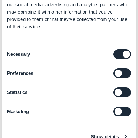
our social media, advertising and analytics partners who
2. Opzione 2A -
may combine it with other information that you’ve
Personalizza l'URL di un
provided to them or that they’ve collected from your use
of their services.
back office con un
dominio con email
Consent
Necessary
Selection
associate
(configurazione
Preferences
CNAME)
Statistics
L'URL di ogni progetto collegato al tuo account reseller
può essere modificato, non importa se hai impostato
Marketing
un nome di dominio predefinito o meno (vedi opzione 1
sopra).
Show details