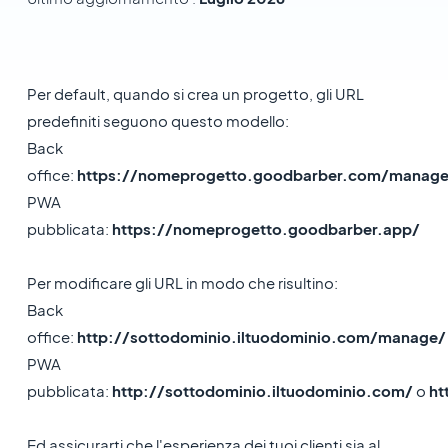
Per default, quando si crea un progetto, gli URL
predefiniti seguono questo modello:
Back
office:
https://nomeprogetto.goodbarber.com/manag
PWA
pubblicata:
https://nomeprogetto.goodbarber.app/
Per modificare gli URL in modo che risultino:
Back
office:
http://sottodominio.iltuodominio.com/manage/
PWA
pubblicata:
http://sottodominio.iltuodominio.com/
o
ht
Ed assicurarti che l'esperienza dei tuoi clienti sia al