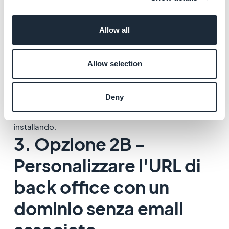
Segui una configurazione CNAME se:
- il nome di dominio ha delle
e-mail associate
.
e/o
Allow all
- il nome di dominio (o i sottodomini) sono
utilizzati
altrove
rispetto al progetto GoodBarber in cui
Allow selection
lo stai installando.
e/o
Deny
- è un
sottodominio
di un dominio usato altrove
rispetto al progetto GoodBarber in cui lo stai
installando.
3. Opzione 2B -
Personalizzare l'URL di
back office con un
dominio senza email