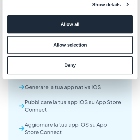
Show details
Allow all
Altri articoli
Allow selection
Deny
Creare il tuo account Apple Developer
Generare la tua app nativa iOS
Pubblicare la tua app iOS su App Store
Connect
Aggiornare la tua app iOS su App
Store Connect