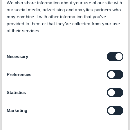
We also share information about your use of our site with
our social media, advertising and analytics partners who
may combine it with other information that you’ve
provided to them or that they’ve collected from your use
of their services.
2. Clicca sul menu
Informazioni generali > Informazioni
Consent
sull'app
Necessary
Selection
3. Scorri in basso su
Informazioni generali
per trovare il
tuo
ID pacchetto (Bundle ID)
.
Preferences
Statistics
Marketing