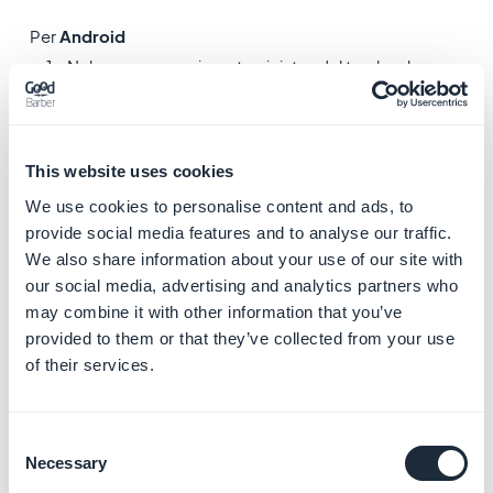
Per
Android
1 - Nel menu a scorrimento sinistro del tuo back
office, fai clic sul menu
Canali di vendita
> Android > Pubblica
2 - Verifica di non aver dimenticato di fare clic
This website uses cookies
su
Passaggio successivo
dopo il download di .apk.
We use cookies to personalise content and ads, to
provide social media features and to analyse our traffic.
L'app Android si sblocca automaticamente dopo che
We also share information about your use of our site with
l'app è stata scaricata e avviata da alcuni dispositivi
our social media, advertising and analytics partners who
diversi.
may combine it with other information that you’ve
provided to them or that they’ve collected from your use
Per
iOS
of their services.
1 - Nel menu a scorrimento sinistro del tuo back
office, fai clic sul menu
Canali di vendita > iOS >
Consent
Pubblica
Necessary
Selection
2 - Verifica di non aver dimenticato di fare clic su