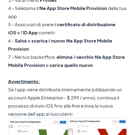
4 - Seleziona il
file App Store Mobile Provision
della tua
app
5 - Assicurati di avere il
certificato di distribuzione
iOS
e l'
ID App
corretti
6 -
Salva
e
scarica
il
nuovo file App Store Mobile
Provision
7 - Nel tuo backoffice,
elimina
il
vecchio file App Store
Mobile Provision
e
carica quello nuovo
.
Avvertimento:
Se l'app viene distribuita internamente (utilizzando un
account Apple Enterprise - $ 299 / anno), continua il
processo di invio iOS fino alla fine e invia la nuova
versione dell'app ai tuoi utenti.