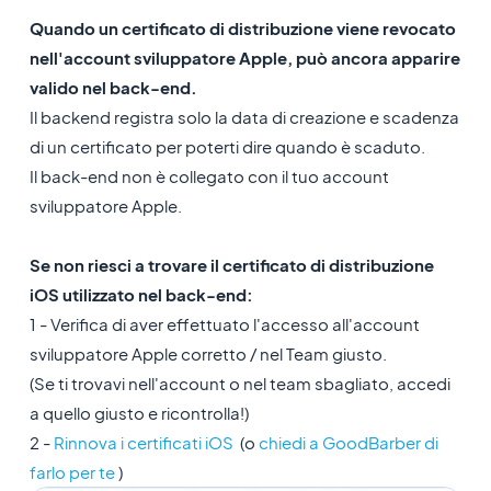
Quando un certificato di distribuzione viene revocato
nell'account sviluppatore Apple, può ancora apparire
valido nel back-end.
Il backend registra solo la data di creazione e scadenza
di un certificato per poterti dire quando è scaduto.
Il back-end non è collegato con il tuo account
sviluppatore Apple.
Se non riesci a trovare il certificato di distribuzione
iOS utilizzato nel back-end:
1 - Verifica di aver effettuato l'accesso all'account
sviluppatore Apple corretto / nel Team giusto.
(Se ti trovavi nell'account o nel team sbagliato, accedi
a quello giusto e ricontrolla!)
2 -
Rinnova i certificati iOS
(o
chiedi a GoodBarber di
farlo per te
)