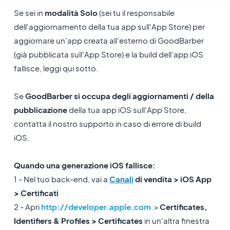
Se sei in
modalità Solo
(sei tu il responsabile
dell'aggiornamento della tua app sull'App Store) per
aggiornare un'app creata all'esterno di GoodBarber
(già pubblicata sull'App Store) e la build dell'app iOS
fallisce, leggi qui sotto.
Se
GoodBarber si occupa degli aggiornamenti / della
pubblicazione
della tua app iOS sull'App Store,
contatta il nostro supporto in caso di errore di build
iOS.
Quando una generazione iOS fallisce:
1 - Nel tuo back-end, vai a
Canali
di vendita > iOS App
> Certificati
2 - Apri
http://developer.apple.com
>
Certificates,
Identifiers & Profiles > Certificates
in un'altra finestra