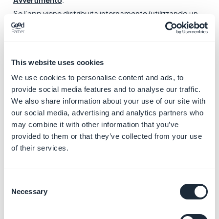
Se l'app viene distribuita internamente (utilizzando un
account Apple Enterprise - $ 299 / anno), continua il
processo di invio iOS fino alla fine e invia la nuova
versione dell'app ai tuoi utenti.
This website uses cookies
We use cookies to personalise content and ads, to
provide social media features and to analyse our traffic.
We also share information about your use of our site with
our social media, advertising and analytics partners who
may combine it with other information that you’ve
provided to them or that they’ve collected from your use
of their services.
3. Due certificati di
Consent
Necessary
Selection
Distribuzione hanno la