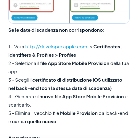
Se le date di scadenza non corrispondono
:
1 - Vai a
http://developer.apple.com
>
Certificates,
Identifiers & Profiles >
Profiles
2 - Seleziona il
file App Store Mobile Provision
della tua
app
3 - Scegli il
certificato di distribuzione iOS utilizzato
nel back-end (con la stessa data di scadenza)
4 - Generare il
nuovo file App Store Mobile Provision
e
scaricarlo.
5 - Elimina il vecchio file
Mobile Provision
dal back-end
e
carica quello nuovo
.
Avvertimento
: