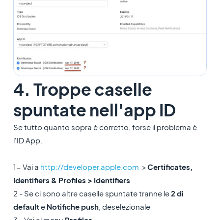
4. Troppe caselle
spuntate nell'app ID
Se tutto quanto sopra è corretto, forse il problema è
l'ID App.
1- Vai a
http://developer.apple.com
>
Certificates,
Identifiers & Profiles > Identifiers
2 - Se ci sono altre caselle spuntate tranne le
2 di
default
e
Notifiche push
, deselezionale
3 - Vai al menu
Profiles