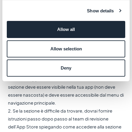
were unable to play any audible content when the
Show details
app was running in the background."
Leggi la linea guida 2.1 - Informazioni necessarie e la
Allow all
linea guida 2.5.4 - Prestazioni - Requisiti del
software
qui
.
Allow selection
Per risolvere questo problema:
1. La riproduzione audio in modalità background
Deny
(Settings > Compilation settings ) deve essere attivata
SOLO se l'app contiene almeno una sezione audio. La
sezione deve essere visibile nella tua app (non deve
essere nascosta) e deve essere accessibile dal menu di
navigazione principale.
2. Se la sezione è difficile da trovare, dovrai fornire
istruzioni passo dopo passo al team di revisione
dell'App Store spiegando come accedere alla sezione