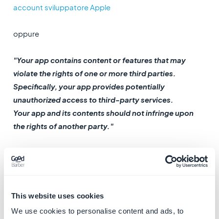
account sviluppatore Apple
oppure
"Your app contains content or features that may
violate the rights of one or more third parties.
Specifically, your app provides potentially
unauthorized access to third-party services.
Your app and its contents should not infringe upon
the rights of another party."
Apple vuole assicurarsi che tu sia il proprietario dei
contenuti della tua app.
Leggi la linea guida 5.2 - Legale dalle linee guida di
Apple
qui
.
This website uses cookies
We use cookies to personalise content and ads, to
Per risolvere questo problema: