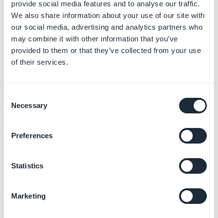
provide social media features and to analyse our traffic.
Fornisci una documentazione che dimostri che hai i
We also share information about your use of our site with
diritti necessari per utilizzare i contenuti visualizzati nella
our social media, advertising and analytics partners who
tua app nella sezione App Review Information in App
may combine it with other information that you’ve
provided to them or that they’ve collected from your use
Store Connect o rimuovi la sezione interessata.
of their services.
Modifica i metadati su App Store Connect prima di
inviare nuovamente la tua app per la verifica.
3. Audio in background
Consent
Necessary
Selection
"Please provide detailed answers to the following
questions in your reply to this message in App Store
Preferences
Connect:
- Please clarify which features of your app requires
Background audio?
Statistics
- Please provide the steps to locate the feature
requiring Background audio"
Marketing
"Your app declares support for audio in the
UIBackgroundModes key in your Info.plist, but we