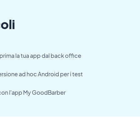
oli
eprima la tua app dal back office
sione ad hoc Android per i test
p con l'app My GoodBarber