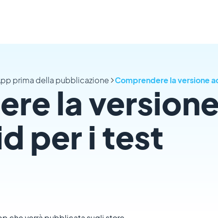
 App prima della pubblicazione
Comprendere la versione ad
re la versione
 per i test
pp che verrà pubblicata sugli store.