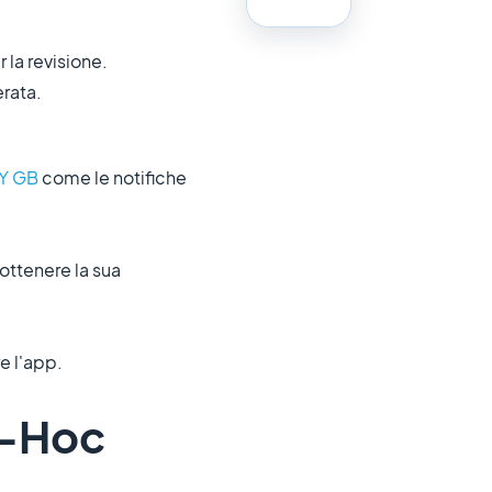
r la revisione.
rata.
MY GB
come le notifiche
 ottenere la sua
e l'app.
d-Hoc