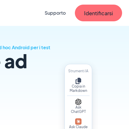
Identificarsi
Supporto
 hoc Android per i test
 ad
Strumenti IA
Copia in
Markdown
Ask
ChatGPT
Ask Claude