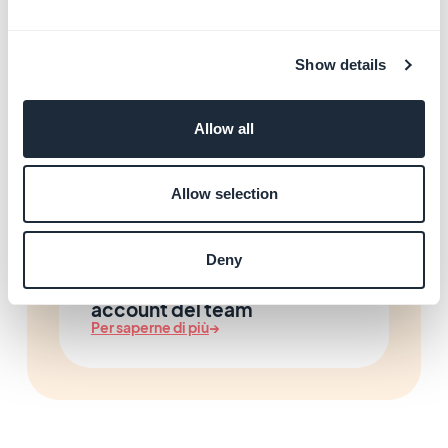
(HTTPS)
Per saperne di più
→
Show details
Allow all
Gestire la tua fatturazione e il
tuo abbonamento
Per saperne di più
→
Allow selection
Deny
Gestire gli accessi e gli
account del team
Per saperne di più
→