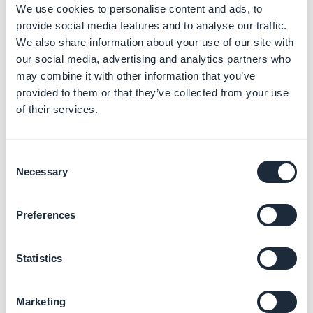
We use cookies to personalise content and ads, to
provide social media features and to analyse our traffic.
We also share information about your use of our site with
Categorie correlate
our social media, advertising and analytics partners who
may combine it with other information that you’ve
provided to them or that they’ve collected from your use
Muovere i primi passi
of their services.
sull'App
Per saperne di più
→
Consent
Necessary
Selection
Collegare un nome di
Preferences
dominio personalizzato
Per saperne di più
→
Statistics
Marketing
Proteggere l'App con SSL