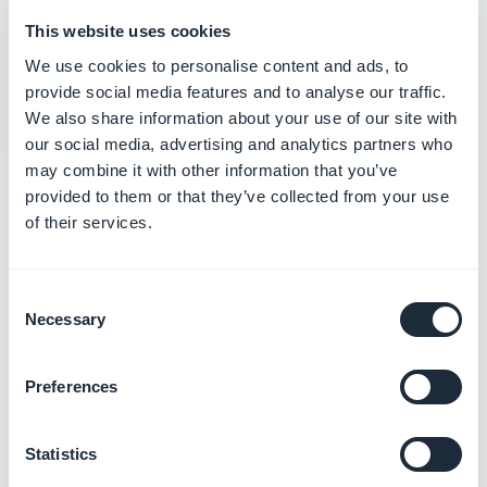
Annullare il periodo di prova o l'abbonamento
This website uses cookies
GoodBarber
We use cookies to personalise content and ads, to
provide social media features and to analyse our traffic.
We also share information about your use of our site with
our social media, advertising and analytics partners who
may combine it with other information that you’ve
Categorie correlate
provided to them or that they’ve collected from your use
of their services.
Muovere i primi passi
sull'App
Consent
Per saperne di più
→
Necessary
Selection
Preferences
Configurare le impostazioni
avanzate
Statistics
Per saperne di più
→