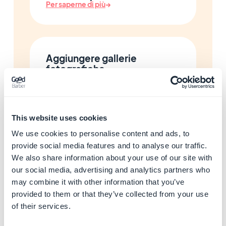
Per saperne di più
→
Aggiungere gallerie
fotografiche
Per saperne di più
→
This website uses cookies
Aggiungere mappe e punti di
We use cookies to personalise content and ads, to
interesse
provide social media features and to analyse our traffic.
Per saperne di più
→
We also share information about your use of our site with
our social media, advertising and analytics partners who
may combine it with other information that you’ve
provided to them or that they’ve collected from your use
Gestire l'agenda e gli eventi
of their services.
Per saperne di più
→