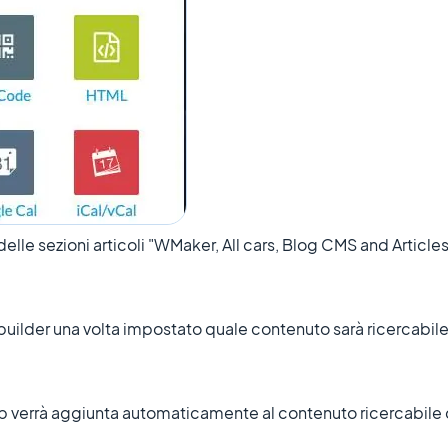
lle sezioni articoli "WMaker, All cars, Blog CMS and Articles"
el builder una volta impostato quale contenuto sarà ricercabil
pp verrà aggiunta automaticamente al contenuto ricercabile d