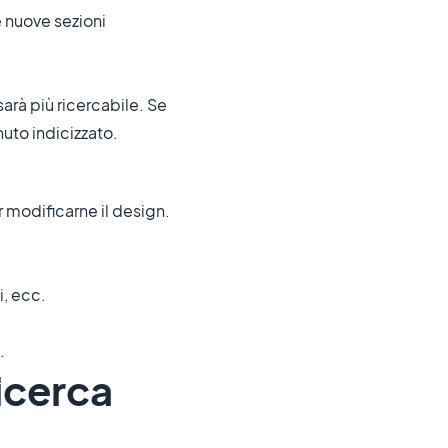
e nuove sezioni
arà più ricercabile. Se
uto indicizzato.
r modificarne il design.
i, ecc.
.
icerca