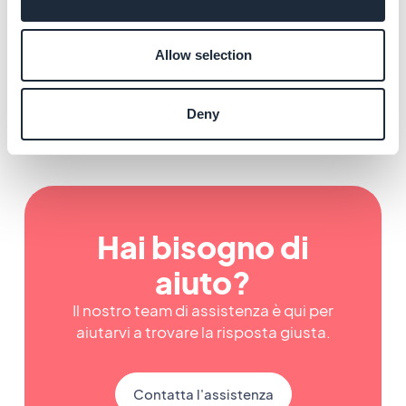
Creare una community e una
chat
Allow selection
Per saperne di più
→
Deny
Hai bisogno di
aiuto?
Il nostro team di assistenza è qui per
aiutarvi a trovare la risposta giusta.
Contatta l'assistenza