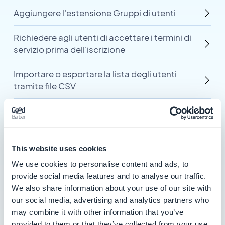
Aggiungere l'estensione Gruppi di utenti
Richiedere agli utenti di accettare i termini di
servizio prima dell'iscrizione
Importare o esportare la lista degli utenti
tramite file CSV
Registrarsi come sviluppatore Facebook
Configurare l'accesso con Facebook per le
app native iOS e Android
This website uses cookies
We use cookies to personalise content and ads, to
Configurare l'accesso con Facebook per la tua
provide social media features and to analyse our traffic.
Progressive Web App (PWA)
We also share information about your use of our site with
our social media, advertising and analytics partners who
Aggiornare l'accesso con Facebook per la
may combine it with other information that you’ve
compatibilità con Android 11
provided to them or that they’ve collected from your use