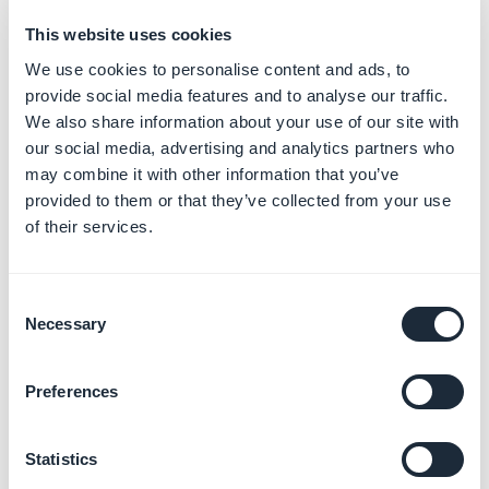
- Seleziona un'occupazione che descrive più da vicino
quello che fai per vivere.
This website uses cookies
- Completa la registrazione.
We use cookies to personalise content and ads, to
5. Ecco fatto!
provide social media features and to analyse our traffic.
We also share information about your use of our site with
Ora che ti sei registrato puoi usare la Facebook App
our social media, advertising and analytics partners who
Dashboard per seguire la nostra guida online
may combine it with other information that you’ve
"Facebook - 2/2 | Imposta il login con Facebook" per
provided to them or that they’ve collected from your use
of their services.
creare e impostare la tua
Progressive Web App
o
app
native
(solo Android o offerta premium) per iniziare il
processo di creazione della tua applicazione
Consent
Facebook.
Necessary
Selection
Preferences
Statistics
Altri articoli