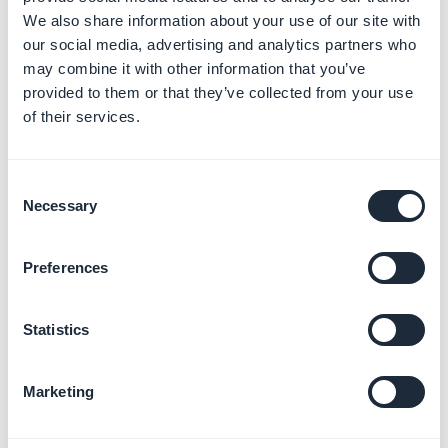
We also share information about your use of our site with
Le pagine su cui appare il logo sono indicate con un
our social media, advertising and analytics partners who
logo di GoodBarber
. Assicurati che quelle pagine siano
may combine it with other information that you’ve
deselezionate e salva le modifiche.
provided to them or that they’ve collected from your use
of their services.
Consent
Necessary
Selection
Preferences
Statistics
Marketing