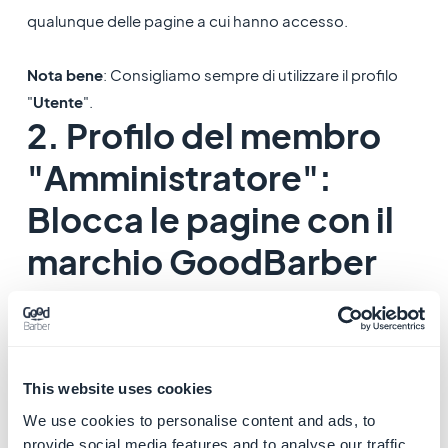
qualunque delle pagine a cui hanno accesso.
Nota bene
: Consigliamo sempre di utilizzare il profilo
"
Utente
".
2. Profilo del membro
"Amministratore":
Blocca le pagine con il
marchio GoodBarber
Se aggiungi membri con il profilo Amministratore, fai
attenzione a non permettere loro l'accesso alle pagine
dove si vede il marchio di GoodBarber.
This website uses cookies
Dalla pagina di gestione del team , clicca sulla persona
We use cookies to personalise content and ads, to
per cui vuoi personalizzare i diritti di accesso.
provide social media features and to analyse our traffic.