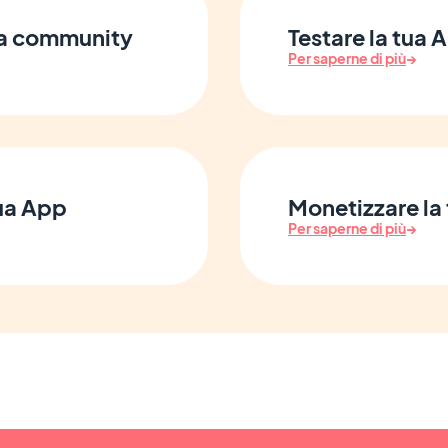
tua community
Testare la tua 
Per saperne di più
→
tua App
Monetizzare la 
Per saperne di più
→