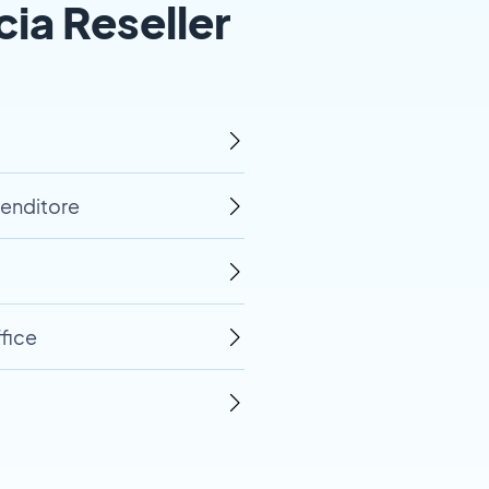
cia Reseller
venditore
ffice