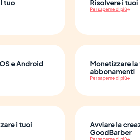
il tuo
Risolvere i tuoi 
Per saperne di più
→
 iOS e Android
Monetizzare la 
abbonamenti
Per saperne di più
→
zare i tuoi
Avviare la crea
GoodBarber
Per saperne di più
→