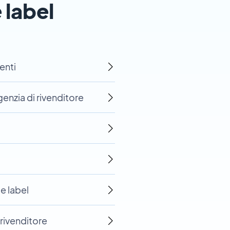
 label
enti
enzia di rivenditore
te label
 rivenditore