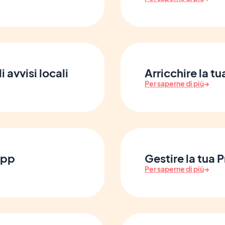
i avvisi locali
Arricchire la t
Per saperne di più
→
App
Gestire la tua
Per saperne di più
→