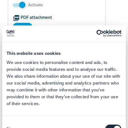
4. Scheda SEO
This website uses cookies
La tua PWA GoodBarber è stata progettata per
l'indicizzazione ottimale nei motori di ricerca:
We use cookies to personalise content and ads, to
provide social media features and to analyse our traffic.
1. Opzionale: modifica lo
slug
We also share information about your use of our site with
2. Opzionale: modifica il
tag del titolo
predefinito
our social media, advertising and analytics partners who
3. Opzionale: modifica il
tag meta description
may combine it with other information that you’ve
predefinito
provided to them or that they’ve collected from your use
5. Stato della
of their services.
pubblicazione
Consent
Fai clic sulla freccia sul pulsante verde, in basso a