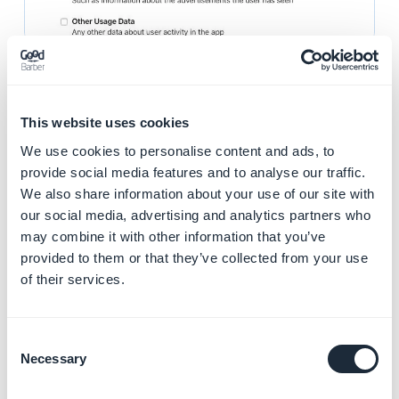
DIAGNOSTICA
- DATI DI CRASH: NO
This website uses cookies
We use cookies to personalise content and ads, to
- DATI SULLE PRESTAZIONI: SÌ.
provide social media features and to analyse our traffic.
We also share information about your use of our site with
- ALTRI DATI DIAGNOSTICI: SÌ.
our social media, advertising and analytics partners who
may combine it with other information that you’ve
Quando si arriva, fare clic su
Pubblica
.
provided to them or that they’ve collected from your use
of their services.
Consent
Necessary
Selection