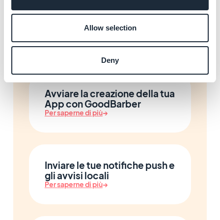
Promuovere la tua App e
Allow selection
fidelizzare i tuoi utenti
Per saperne di più
→
Deny
Avviare la creazione della tua
App con GoodBarber
Per saperne di più
→
Inviare le tue notifiche push e
gli avvisi locali
Per saperne di più
→