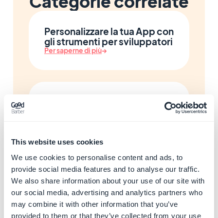
Categorie correlate
Personalizzare la tua App con
gli strumenti per sviluppatori
Per saperne di più
→
Analizzare i dati di traffico e
le statistiche della Sua App
Per saperne di più
→
This website uses cookies
We use cookies to personalise content and ads, to
provide social media features and to analyse our traffic.
Gestire il tuo business locale
We also share information about your use of our site with
e il tuo programma fedeltà
our social media, advertising and analytics partners who
Per saperne di più
→
may combine it with other information that you’ve
provided to them or that they’ve collected from your use