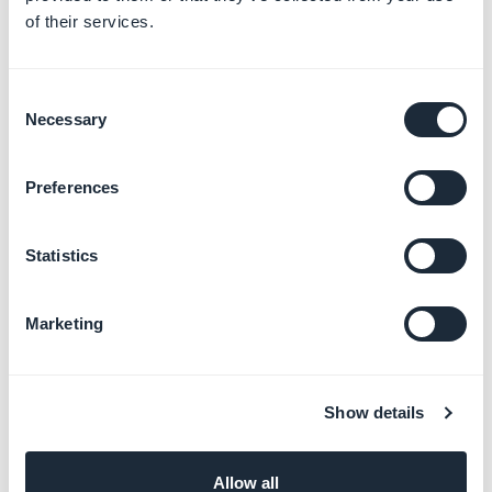
of their services.
Risolvere i tuoi rifiuti negli
store
Consent
Per saperne di più
→
Necessary
Selection
Preferences
Pubblicare le tue
applicazioni iOS e Android
Statistics
Per saperne di più
→
Marketing
Monetizzare la tua App con il
Sistema di abbonamenti
Show details
Per saperne di più
→
Allow all