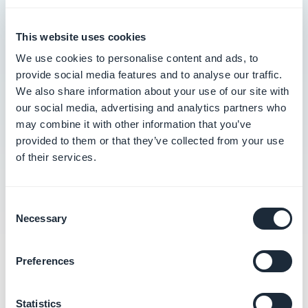
Inviare notifiche push nella tua PWA
This website uses cookies
Risolvere i problemi di invio delle notifiche
We use cookies to personalise content and ads, to
push
provide social media features and to analyse our traffic.
We also share information about your use of our site with
Comprendere le statistiche delle notifiche
our social media, advertising and analytics partners who
push
may combine it with other information that you’ve
provided to them or that they’ve collected from your use
Aggiornare l'API Firebase Cloud Messaging
of their services.
(FCM) per la PWA
Consent
Necessary
Selection
Preferences
Categorie correlate
Statistics