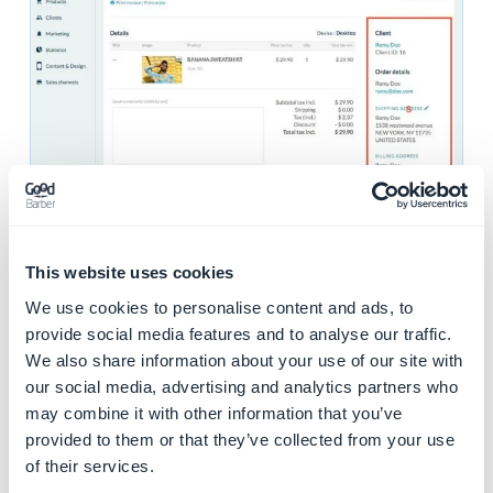
This website uses cookies
Vai su Clienti
We use cookies to personalise content and ads, to
1. Fare clic sul numero ID
provide social media features and to analyse our traffic.
2. Puoi accedere a tutte le informazioni
We also share information about your use of our site with
riguardanti questo cliente.
our social media, advertising and analytics partners who
may combine it with other information that you’ve
provided to them or that they’ve collected from your use
of their services.