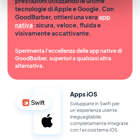
prestazioni utilizzando le ultime
tecnologie di Apple e Google. Con
GoodBarber, ottieni una vera
app
nativa
: sicura, veloce, fluida e
visivamente accattivante.
Sperimenta l'eccellenza delle app native di
GoodBarber, superiori a qualsiasi altra
alternativa.
Apps iOS
Sviluppate in Swift per
un'esperienza utente
ineguagliabile,
completamente integrate
con l'ecosistema iOS.