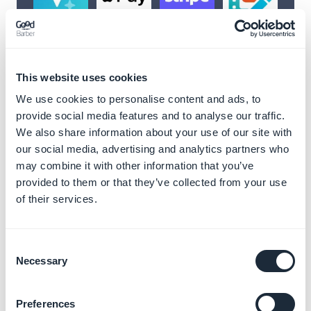
This website uses cookies
We use cookies to personalise content and ads, to
provide social media features and to analyse our traffic.
We also share information about your use of our site with
our social media, advertising and analytics partners who
may combine it with other information that you’ve
Sblocca infinite
provided to them or that they’ve collected from your use
possibilità con le
of their services.
nostre estensioni
Consent
Necessary
Migliora la tua app GoodBarber con una
Selection
gamma di estensioni pensate per ogni tua
esigenza.
Integra contenuti, ottimizza i
Preferences