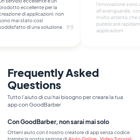
applicativa secondo
l'innovazione sono ancora
esperienza: ricca di
all'avanguardia, con un team
funzionalità, affidab
molto attento che ci aiuta a
anni, con un suppor
pubblicare rapidamente le
e un ottimo rapport
applicazioni.
prezzo.
Frequently Asked
Questions
Tutto l'aiuto di cui hai bisogno per creare la tua
app con GoodBarber
Con GoodBarber, non sarai mai solo
Ottieni aiuto con il nostro creatore di app senza codice
tramite la nostra sezione di
Aiuto Online
,
Video Tutorial
,