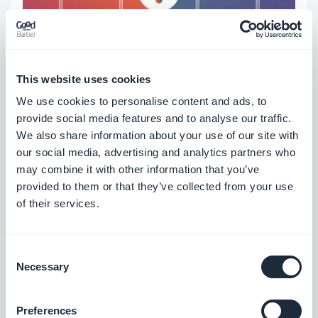
This website uses cookies
We use cookies to personalise content and ads, to
Creare App native per iPhone e Android
provide social media features and to analyse our traffic.
- Dalle 500 app dell'Apple App Store quando
We also share information about your use of our site with
our social media, advertising and analytics partners who
è stato lanciato 10 anni fa ai quasi 2 milioni
may combine it with other information that you’ve
disponibili oggi (più altri 2,4 milioni offerti dal
provided to them or that they’ve collected from your use
Play Store), le app fanno ormai parte della
of their services.
nostra vita quotidiana.
- Le App native rappresentano più dell’80%
Consent
Necessary
del traffico mobile
Selection
- Le tecnologie native per iOS e Android sono
Preferences
sempre state in prima linea nello sviluppo del