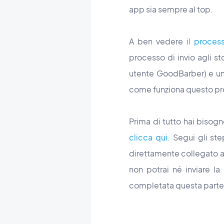
app sia sempre al top.
A ben vedere
il proces
processo di invio agli st
utente GoodBarber) e un
come funziona questo p
Prima di tutto hai bisog
clicca qui
. Segui gli ste
direttamente collegato al
non potrai né inviare l
completata questa parte,