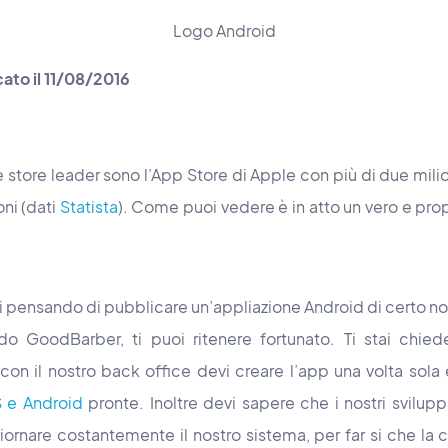
Logo Android
cato il 11/08/2016
store leader sono l’App Store di Apple con più di due milion
ni (dati
Statista
). Come puoi vedere è in atto un vero e propr
i pensando di pubblicare un’appliazione Android di certo no
ando GoodBarber, ti puoi ritenere fortunato. Ti stai chi
n il nostro back office devi creare l’app una volta sola
 e Android
pronte. Inoltre devi sapere che i nostri svilup
ornare costantemente il nostro sistema, per far si che la c