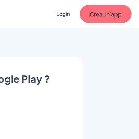
Crea un'app
Login
gle Play ?