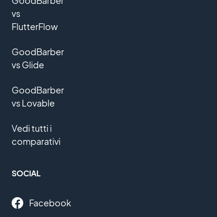
GoodBarber
vs
FlutterFlow
GoodBarber
vs Glide
GoodBarber
vs Lovable
Vedi tutti i
comparativi
SOCIAL
Facebook