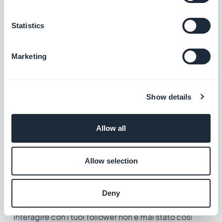
Come per tutti i creatori di contenuti, essere
Statistics
presente su diversi social media è molto
importante. Oltre ad aggiungere i link verso i
Marketing
tuoi social media, potrai includere i link di
condivisione diretta in ogni pagina di
contenuto.
Show details
Allow all
Allow selection
Facilita le interazioni con la tua
comunità
Deny
Interagire con i tuoi follower non è mai stato così