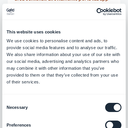
Il CMS integrato ti permette di creare qualsiasi
tipo di contenuto direttamente dal back
office. È lo strumento perfetto per creare
This website uses cookies
contenuti esclusivi per la tua app e premiare i
We use cookies to personalise content and ads, to
provide social media features and to analyse our traffic.
tuoi follower più fedeli. Grazie al CMS, sei tu a
We also share information about your use of our site with
decidere tutto: gestione dello stato di ogni
our social media, advertising and analytics partners who
contenuto, pubblicazione immediata, differita
may combine it with other information that you’ve
o effimera, sei tu il direttore dell'orchestra.
provided to them or that they’ve collected from your use
of their services.
Consent
Necessary
Selection
Facilita l'accesso ai tuoi social media
Preferences