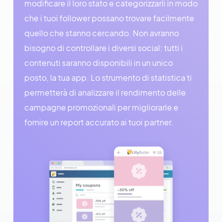
modificare il loro stato e categorizzarli in modo
che i tuoi follower possano trovare facilmente
quello che stanno cercando. Non avranno
bisogno di controllare i diversi social: tutti i
contenuti saranno disponibili in un unico
posto, la tua app. Lo strumento di statistica ti
permetterà di analizzare il rendimento delle
campagne promozionali per migliorarle e
fornire un report accurato ai tuoi partner.