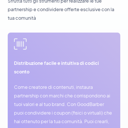
Sfrutta tutti gli strumenti per realizzare le tue
partnership e condividere offerte esclusive con la
tua comunità
Distribuzione facile e intuitiva di codici
sconto
Come creatore di contenuti, instaura
partnership con marchi che corrispondono ai
tuoi valori e al tuo brand. Con GoodBarber
puoi condividere i coupon (fisici o virtuali) che
hai ottenuto per la tua comunità. Puoi crearli,