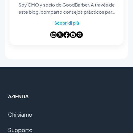
Soy CMO y socio de GoodBarber. A través de
este blog, comparto consejos prácticos para
ayudarte a sacar el máximo partido a
Scopri di più
GoodBarber, análisis sobre las tendencias que
están transformando el mundo móvil y el no-
code, así como algunas reflexiones sobre el
impacto de la inteligencia artificial en nuestro
sector. Si algún artículo te inspira una
pregunta, una idea o una experiencia que
quieras compartir, conversemos en los
comentarios.
AZIENDA
Chi siamo
Supporto