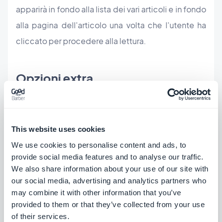
apparirà in fondo alla lista dei vari articoli e in fondo
alla pagina dell'articolo una volta che l'utente ha
cliccato per procedere alla lettura.
Opzioni extra
Ricordate che l'ad network interno è solo uno
strumento. GoodBarber non prende parte ai
This website uses cookies
profitti delle campagne pubblicitarie. Sta a voi
We use cookies to personalise content and ads, to
impostare i prezzi e il modello di pricing.
provide social media features and to analyse our traffic.
GoodBarber vi da le informazioni riguardo le
We also share information about your use of our site with
our social media, advertising and analytics partners who
visualizzazioni e i click, e voi potrete scegliere se
may combine it with other information that you’ve
fatturare l'inserzionista in base al CMP o al CPC.
provided to them or that they’ve collected from your use
Potete anche scegliere di pubblicare una
of their services.