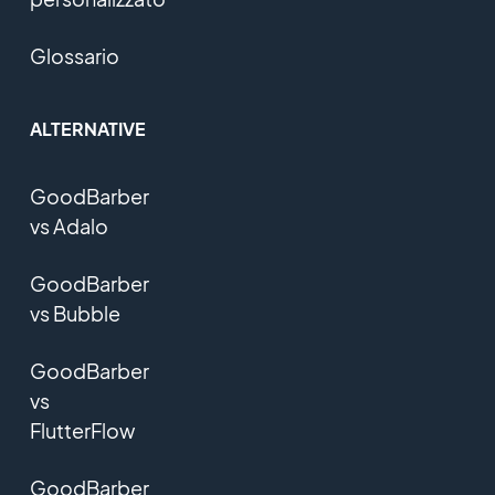
Glossario
ALTERNATIVE
GoodBarber
vs Adalo
GoodBarber
vs Bubble
GoodBarber
vs
FlutterFlow
GoodBarber