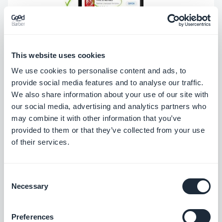
This website uses cookies
We use cookies to personalise content and ads, to
provide social media features and to analyse our traffic.
Suggerimento
: nella pagina dell'app è disponibile
We also share information about your use of our site with
una casella di testo promozionale (
massimo 170
our social media, advertising and analytics partners who
may combine it with other information that you’ve
caratteri
) prima della descrizione. Questo campo è
provided to them or that they’ve collected from your use
facoltativo ma è consigliabile utilizzarlo per evitare
of their services.
un testo abbreviato nella pagina dell'app. Un altro
vantaggio: puoi modificare questo testo
senza
Consent
dover inviare nuovamente la tua app
.
Necessary
Selection
Preferences