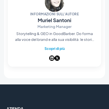
INFORMAZIONI SULL'AUTORE
Muriel Santoni
Marketing Manager
Storytelling & GEO in GoodBarber. Do forma
alla voce del brand e alla sua visibilità: le storie
che raccontiamo, le parole che scegliamo e —
Scopri di più
sempre di più — il modo in cui emergono nelle
risposte delle IA. Storyteller nell'anima, passo le
giornate a rendere il nostro app builder no-
code facile da trovare e impossibile da
dimenticare.
AZIENDA