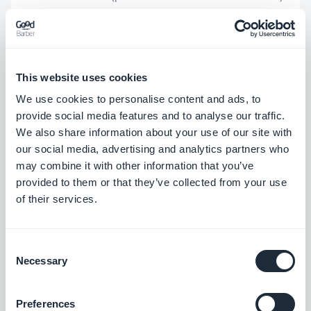
D'altra parte, può essere molto interessante se fai
campagne per i tuoi clienti che hanno delle
Shopping App. È anche un buon social network per
This website uses cookies
lavorare organicamente (per essere riconosciuti
We use cookies to personalise content and ads, to
dai motori di ricerca). Inoltre, se hai disegnato
provide social media features and to analyse our traffic.
delle belle app o creato delle
app demo
puoi
We also share information about your use of our site with
our social media, advertising and analytics partners who
approfittare per metterle in mostra su questa
may combine it with other information that you’ve
piattaforma.
provided to them or that they’ve collected from your use
of their services.
Twitter:
Twitter ha perso un po' di interesse nel corso degli
Consent
anni. Infatti il suo pubblico è stagnante a circa 330
Necessary
Selection
milioni di utenti, ben al di sotto di Instagram e
Preferences
Facebook. È quindi ora un po' meno impattante e