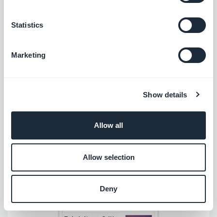
propri eventi e pubblicarli rapidamente.
Tipi di applicazioni: Eventi, Gite/Concerti,
Statistics
Turismo...
Marketing
Audio & Video
Show details
Allow all
Allow selection
Deny