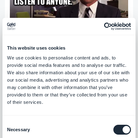
This website uses cookies
We use cookies to personalise content and ads, to
provide social media features and to analyse our traffic.
We also share information about your use of our site with
our social media, advertising and analytics partners who
Perché abbiamo messo tanta fiducia nei dirigenti,
may combine it with other information that you’ve
esperti, medici ed altre persone che ricoprono alte
provided to them or that they’ve collected from your use
posizioni? Perché sono rispettati, credibili, hanno
of their services.
autorità sul loro pubblico e crediamo che sappiano
cos'è meglio per noi. Abbiamo la necessità di
Consent
Necessary
fidarci delle persone che ricoprono posizioni di
Selection