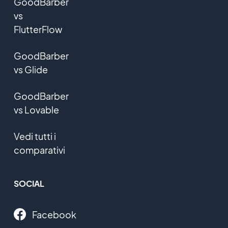
GoodBarber
vs
FlutterFlow
GoodBarber
vs Glide
GoodBarber
vs Lovable
Vedi tutti i
comparativi
SOCIAL
Facebook