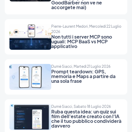
GoodBarber non ve ne
accorgete mai)
Pierre-Laurent Medori, Mercoledì 22 Luglio
2026
Non tutti i server MCP sono
uguali: MCP BaaS vs MCP
applicativo
Dumè Siacci, Martedì 21 Luglio 2026
Prompt teardown: GPS,
memoria e Maps a partire da
una sola frase
Dumè Siacci, Sabato 18 Luglio 2026
Ruba questa idea: un quiz sui
film dell'estate creato con l'IA
che il tuo pubblico condividerà
davvero