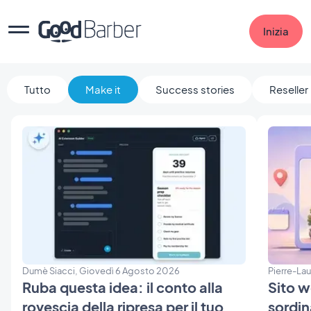
Inizia
Tutto
Make it
Success stories
Reseller
Dumè Siacci, Giovedì 6 Agosto 2026
Pierre-La
Ruba questa idea: il conto alla
Sito w
rovescia della ripresa per il tuo
sordin