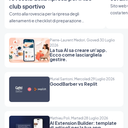
club sportivo
Sito web 
costa ten
Conto alla rovescia per la ripresa degli
renderizza
allenamenti e checklist di preparazione
tempo.
memorizzata per ogni socio: una sezione di app
creata con l'IA per il tuo club sportivo — con il
Pierre-Laurent Medori, Giovedì 30 Luglio
prompt completo da rubare.
2026
La tua AI sa creare un'app.
Ecco come lasciargliela
gestire.
Muriel Santoni, Mercoledì 29 Luglio 2026
GoodBarber vs Replit
Mathieu Poli, Martedì 28 Luglio 2026
AI Extension Builder: template
di articoli per la tua app