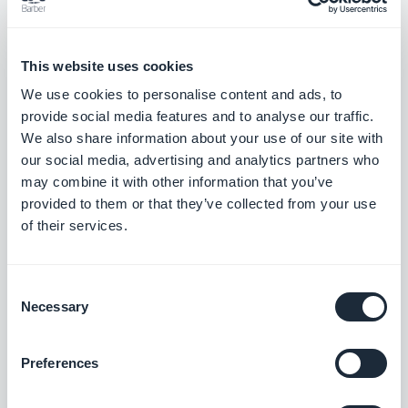
tuoi file
This website uses cookies
We use cookies to personalise content and ads, to
Elena Debonis, Lunedì 29 Giugno 2026
AI Extension Builder: tutto
provide social media features and to analyse our traffic.
quello che hai chiesto al nostro
We also share information about your use of our site with
AMA su Reddit
our social media, advertising and analytics partners who
may combine it with other information that you’ve
provided to them or that they’ve collected from your use
Mathieu Poli, Venerdì 26 Giugno 2026
of their services.
Testare il Custom Code
GoodBarber con un utente
connesso
Consent
Necessary
Selection
Pierre-Laurent Medori, Lunedì 22 Giugno
2026
Preferences
Agenti AI Verticali per la Tua
App — Senza Codice