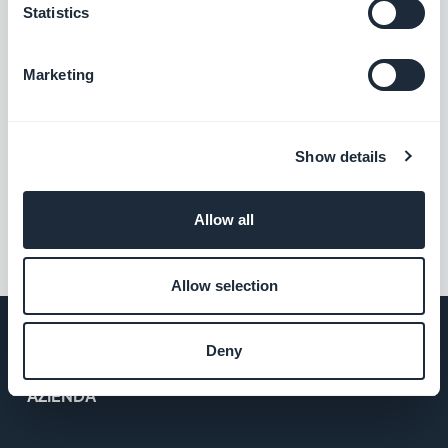
Statistics
Pierre-Laurent Medori, Venerdì 19 Giugno
Marketing
2026
10 app, 1 agente, 20 minuti al
giorno: gestisca più app
GoodBarber con l'IA
Show details
Allow all
1
2
…
28
Allow selection
Deny
AZIENDA