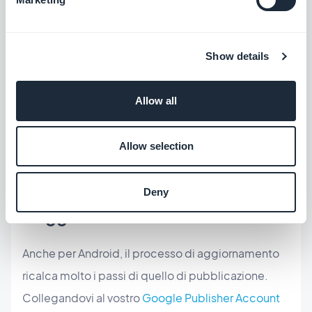
invio), potrete lanciare l'app Application Loader sul
vostro Mac, e inviare il nuovo file .ipa scaricato
Show details
fresco fresco dal back office di GoodBarber.
Allow all
Allow selection
Deny
L'aggiornamento Android
Anche per Android, il processo di aggiornamento
ricalca molto i passi di quello di pubblicazione.
Collegandovi al vostro
Google Publisher Account