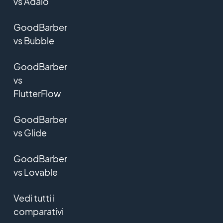
vs Adalo
GoodBarber
vs Bubble
GoodBarber
vs
FlutterFlow
GoodBarber
vs Glide
GoodBarber
vs Lovable
Vedi tutti i
comparativi