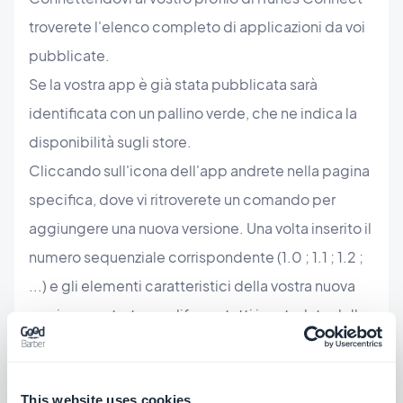
troverete l'elenco completo di applicazioni da voi
pubblicate.
Se la vostra app è già stata pubblicata sarà
identificata con un pallino verde, che ne indica la
disponibilità sugli store.
Cliccando sull'icona dell'app andrete nella pagina
specifica, dove vi ritroverete un comando per
aggiungere una nuova versione. Una volta inserito il
numero sequenziale corrispondente (1.0 ; 1.1 ; 1.2 ;
...) e gli elementi caratteristici della vostra nuova
versione, potrete modificare tutti i metadata della
vostra app, dalla descrizione agli screenshot.
Apple vi permette di pubblicare la nuova versione
This website uses cookies