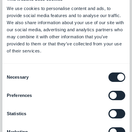
in una data precisa a vostra scelta, così da poter
We use cookies to personalise content and ads, to
provide social media features and to analyse our traffic.
meglio programmare la campagna di lancio. I
We also share information about your use of our site with
tempi di Apple, sembrano essere leggermente più
our social media, advertising and analytics partners who
rapidi quando si tratta di pubblicare un
may combine it with other information that you’ve
provided to them or that they’ve collected from your use
aggiornamento. Ad ogni modo consiglio
of their services.
vivamente di non ridursi all'ultima settimana,
perché potrebbe sempre capitare un qualche
Consent
imprevisto che richieda una dilazione del tempo di
Necessary
Selection
revisione.
Preferences
Una volte salvate le modifiche apportate alla
scheda descrittiva dell'app e riportato lo status
Statistics
dell'app a "Waiting for upload" (seguendo lo
stesso procedimento affrontato durante il primo
Marketing