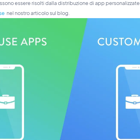
ssono essere risolti dalla distribuzione di app personalizzate
se
nel nostro articolo sul blog.