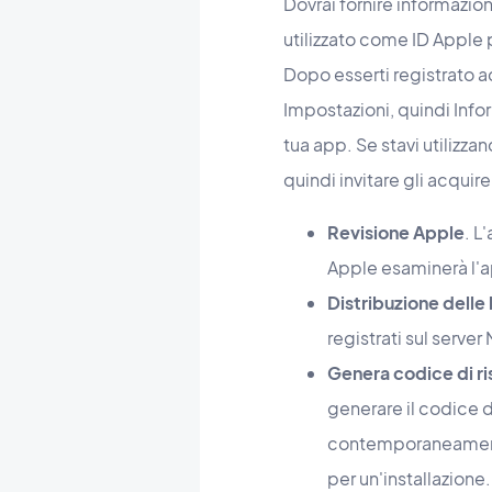
Dovrai fornire informazion
utilizzato come ID Apple 
Dopo esserti registrato a
Impostazioni, quindi Info
tua app. Se stavi utilizz
quindi invitare gli acqui
Revisione Apple
. L
Apple esaminerà l'a
Distribuzione delle
registrati sul serv
Genera codice di
r
generare il codice d
contemporaneamente. 
per un'installazione