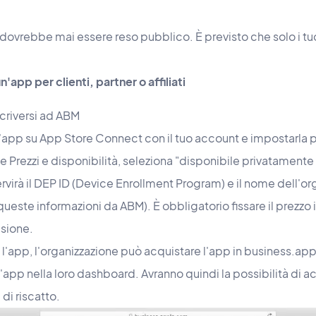
 dovrebbe mai essere reso pubblico. È previsto che solo i tu
'app per clienti, partner o affiliati​
scriversi ad ABM
l'app su App Store Connect con il tuo account e impostarla p
ne Prezzi e disponibilità, seleziona "disponibile privatamen
servirà il DEP ID (Device Enrollment Program) e il nome dell'o
ueste informazioni da ABM). È obbligatorio fissare il prezzo 
isione.
 l'app, l'organizzazione può acquistare l'app in business.
app nella loro dashboard. Avranno quindi la possibilità di a
di riscatto.