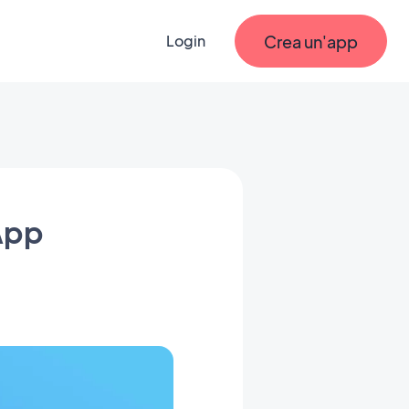
Crea un'app
Login
 App