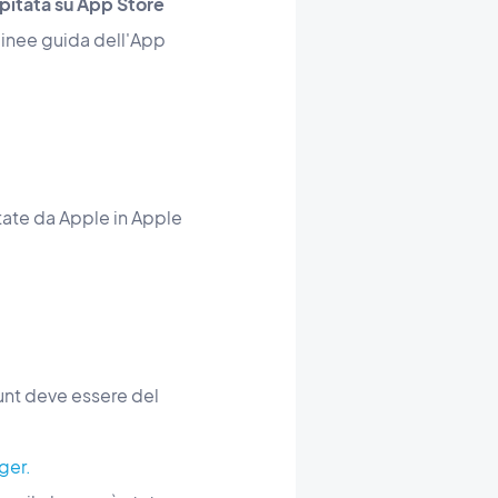
spitata su App Store
 linee guida dell'App
tate da Apple in Apple
unt deve essere del
ger.