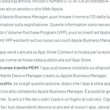
i sulla tua attività, incluso il numero D-U-N-S e un indirizzo 
per alcun servizio o sito Web Apple.
d Apple Business Manager, puoi trovare il nome e l'ID della tu
rmazioni sulla registrazione. Queste informazioni sono necessa
ando il Volume Purchase Program (VPP), puoi iscriverti ad Ap
renti VPP esistenti sul tuo nuovo account Apple Business Man
'app verrà caricata su App Store Connect e inviata per la revi
pp come se fosse stata pubblicata sull'App Store.
 licenze tramite MDM
: l'app può essere installata sui dispo
er Mobile Device Manager creato su Apple Business Manager.
iscatto
: se scegli questa opzione, dopo che l'app è stata ap
i riscatto utilizzando Apple Business Manager. È possibile g
Scarica il file dei codici (sarà in un foglio di calcolo). Og
. Se i tuoi dipendenti devono scaricare di nuovo l'app, dovra