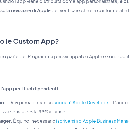
quando l'app viene distribuita come app personalizzata
, è o
so la revisione di Apple
per verificare che sia conforme alle
o le Custom App?
nno parte del Programma per sviluppatori Apple e sono ospi
l'app per i tuoi dipendenti:
ore.
Devi prima creare un
account Apple Developer
. L'acco
izzazione e costa 99€ all'anno.
nager
. È quindi necessario
iscriversi ad Apple Business Mana