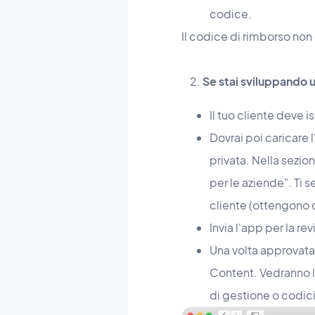
codice.
Il codice di rimborso non
2.
Se stai sviluppando un
Il tuo cliente deve i
Dovrai poi caricare 
privata. Nella sezio
per le aziende". Ti 
cliente (ottengono q
Invia l'app per la rev
Una volta approvata
Content. Vedranno l'
di gestione o codici 