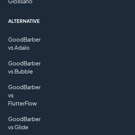
Glossario
ALTERNATIVE
GoodBarber
vs Adalo
GoodBarber
vs Bubble
GoodBarber
vs
FlutterFlow
GoodBarber
vs Glide