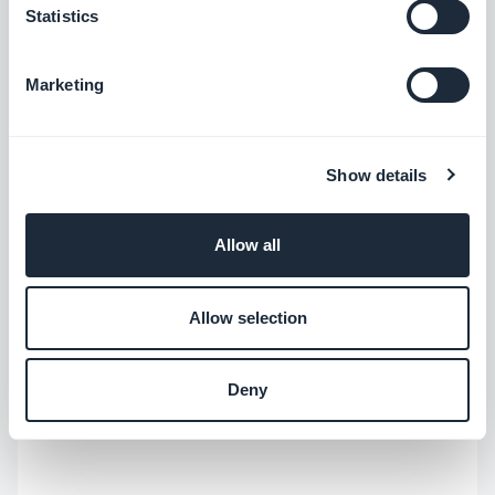
Statistics
Connettore personalizzato/ Custom
Facebook ha accennato alla possibilità di poter
Marketing
richiedere l'autorizzazione per accedere all'API
degli Eventi, ma al momento non è possibile
Show details
presentare una richiesta.
La porta è chiusa
:(
Allow all
Allow selection
Deny