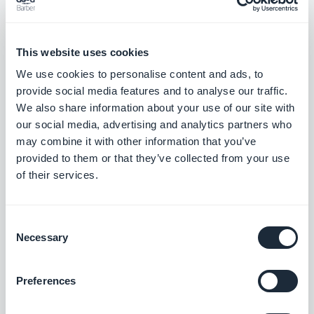
​CMS
Google Calendar
This website uses cookies
Songkick
We use cookies to personalise content and ads, to
iCal / vCal
provide social media features and to analyse our traffic.
Eventi WM
We also share information about your use of our site with
Gigatools
our social media, advertising and analytics partners who
may combine it with other information that you’ve
Connettore personalizzato/ Custom
provided to them or that they’ve collected from your use
of their services.
Galleria
:
Consent
CMS
Necessary
Selection
Flickr
Foto WM
Preferences
500px