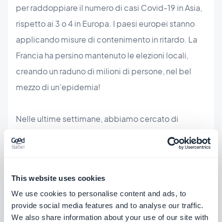
per raddoppiare il numero di casi Covid-19 in Asia,
rispetto ai 3 o 4 in Europa. I paesi europei stanno
applicando misure di contenimento in ritardo. La
Francia ha persino mantenuto le elezioni locali,
creando un raduno di milioni di persone, nel bel
mezzo di un'epidemia!
Nelle ultime settimane, abbiamo cercato di
prepararci al meglio per continuare a operare in
remoto, senza compromettere il servizio che
offriamo. Ci siamo. I prossimi mesi saranno difficili
This website uses cookies
per tutti. Tenetevi lontani il più possibile e
We use cookies to personalise content and ads, to
soprattutto cercate di stare bene! In attesa che
provide social media features and to analyse our traffic.
questa situazione si risolva, ci vediamo sul web ;)
We also share information about your use of our site with