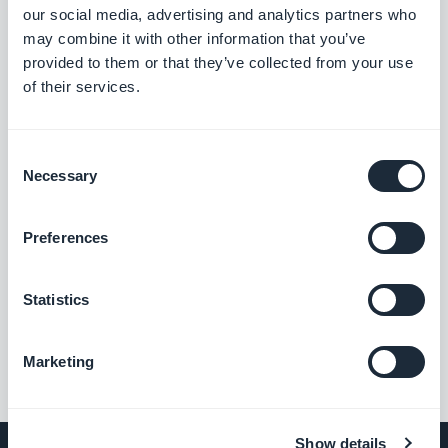
our social media, advertising and analytics partners who
may combine it with other information that you’ve
provided to them or that they’ve collected from your use
of their services.
INFORMAZIONI SULL'AUTORE
Jerome Granados
Consent
Necessary
Selection
CMO
Soy CMO y socio de GoodBarber. A través de
este blog, comparto consejos prácticos para
Preferences
ayudarte a sacar el máximo partido a
Scopri di più
GoodBarber, análisis sobre las tendencias que
Statistics
están transformando el mundo móvil y el no-
code, así como algunas reflexiones sobre el
impacto de la inteligencia artificial en nuestro
Marketing
sector. Si algún artículo te inspira una
pregunta, una idea o una experiencia que
quieras compartir, conversemos en los
Show details