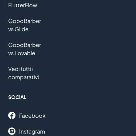
FlutterFlow
GoodBarber
vs Glide
GoodBarber
vs Lovable
Vedi tutti i
comparativi
SOCIAL
Facebook
Instagram